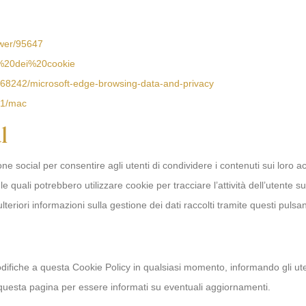
swer/95647
ne%20dei%20cookie
/4468242/microsoft-edge-browsing-data-and-privacy
471/mac
l
ne social per consentire agli utenti di condividere i contenuti sui loro ac
 quali potrebbero utilizzare cookie per tracciare l’attività dell’utente sui 
lteriori informazioni sulla gestione dei dati raccolti tramite questi pulsan
 modifiche a questa Cookie Policy in qualsiasi momento, informando gli uten
 questa pagina per essere informati su eventuali aggiornamenti.