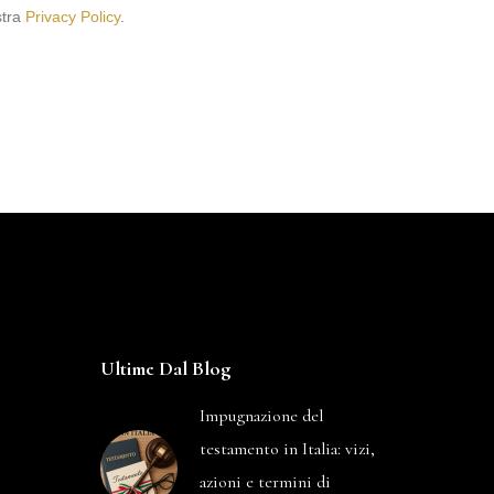
stra
Privacy Policy
.
Ultime Dal Blog
Impugnazione del
testamento in Italia: vizi,
azioni e termini di