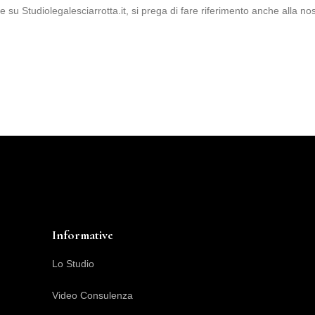
kie su Studiolegalesciarrotta.it, si prega di fare riferimento anche alla no
Informative
Lo Studio
Video Consulenza