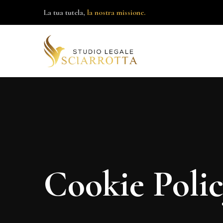
La tua tutela,
la nostra missione.
Cookie Poli